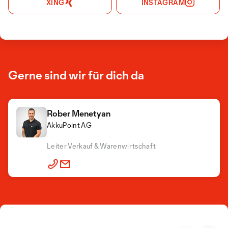
XING
INSTAGRAM
Gerne sind wir für dich da
Rober Menetyan
AkkuPoint AG
Leiter Verkauf & Warenwirtschaft