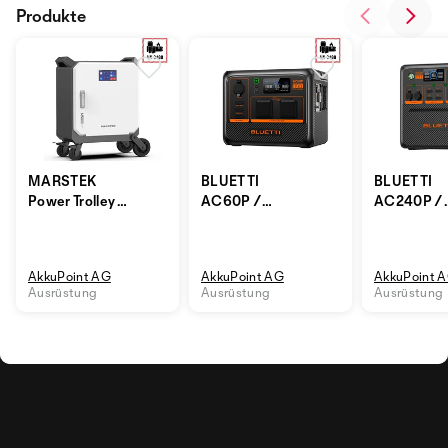
Produkte
MARSTEK
BLUETTI
BLUETTI
Power Trolley /
AC60P /
AC240P /
Mobiler
Mobiler
Mobiler
Batteriestromverteiler
Batteriestromverteiler
Batteriest
/ IP65
/ IP65
/ IP65
AkkuPoint AG
AkkuPoint AG
AkkuPoint 
Ausrüstung
Ausrüstung
Ausrüstung