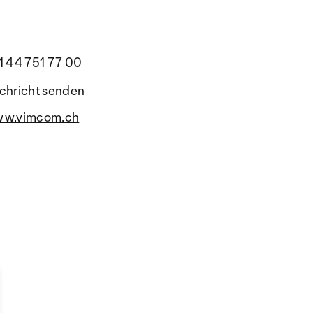
1 44 751 77 00
chricht senden
w.vimcom.ch