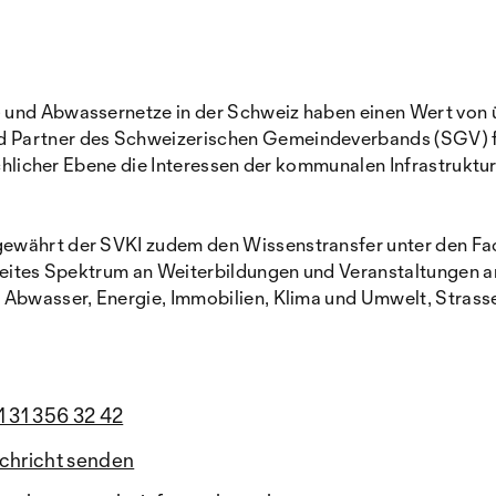
 und Abwassernetze in der Schweiz haben einen Wert von üb
d Partner des Schweizerischen Gemeindeverbands (SGV) f
 fachlicher Ebene die Interessen der kommunalen Infrastruk
währt der SVKI zudem den Wissenstransfer unter den Fachp
 breites Spektrum an Weiterbildungen und Veranstaltungen 
, Abwasser, Energie, Immobilien, Klima und Umwelt, Stras
1 31 356 32 42
chricht senden