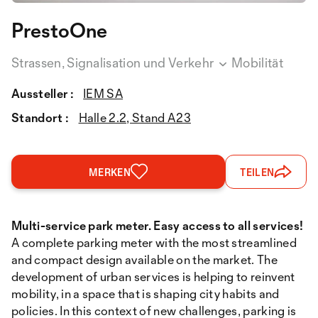
PrestoOne
Strassen, Signalisation und Verkehr
Mobilität
Aussteller :
IEM SA
Standort :
Halle 2.2, Stand A23
MERKEN
TEILEN
Multi-service park meter. Easy access to all services!
A complete parking meter with the most streamlined
and compact design available on the market. The
development of urban services is helping to reinvent
mobility, in a space that is shaping city habits and
policies. In this context of new challenges, parking is