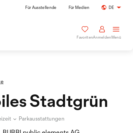
Für Ausstellende
Für Medien
DE
Favoriten
Anmelden
Menü
te
les Stadtgrün
izeit
Parkausstattungen
BURRI public elements AG