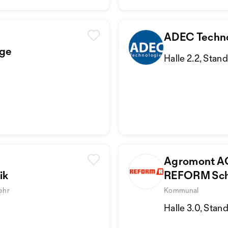
ADEC Techn
uge
Halle 2.2, Stan
Agromont A
ik
REFORM Sc
ehr
Kommunal
Halle 3.0, Stan