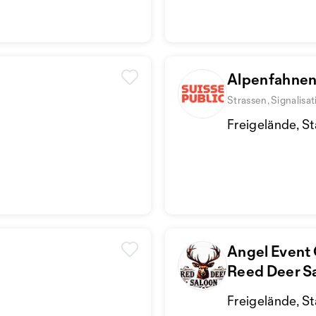
Alpenfahne
Strassen, Signalisa
Freigelände, S
Angel Event
Reed Deer S
Freigelände, S