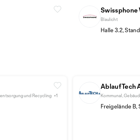
Swissphone 
Blaulicht
Halle 3.2, Stan
AblaufTech
llentsorgung und Recycling
+1
Kommunal, Gebäudeu
Freigelände B,