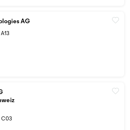
ologies AG
d A13
G
hweiz
d C03