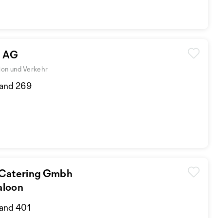
n AG
tion und Verkehr
tand 269
 Catering Gmbh
aloon
tand 401