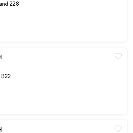
tand 228
H
d B22
H