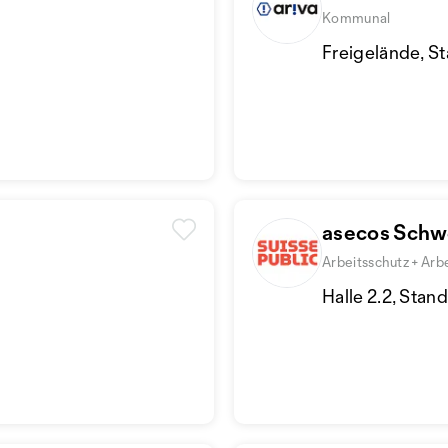
Kommunal
Freigelände, S
asecos Schw
Arbeitsschutz + Arb
Halle 2.2, Stan