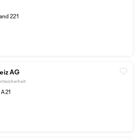
tand 221
eiz AG
eitssicherheit
d A21